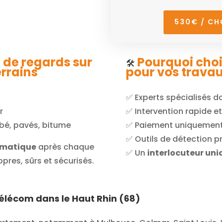
530€ / CH
de regards sur
Pourquoi choi
🛠️
errains
pour vos travau
✅ Experts spécialisés d
r
✅ Intervention rapide et
obé, pavés, bitume
✅ Paiement uniquement 
✅ Outils de détection p
tématique
après chaque
✅ Un
interlocuteur uni
opres, sûrs et sécurisés.
élécom dans le Haut Rhin (68)