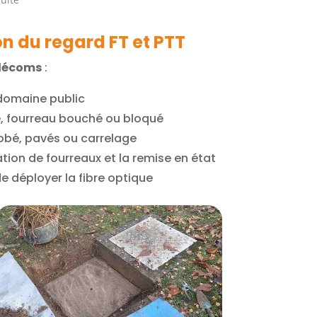
uite
maison.
 merci à Paul pour sa gentillesse.
EAUX (Quimper)
n du regard FT et PTT
télécoms
:
 domaine public
e, fourreau bouché ou bloqué
robé, pavés ou carrelage
ation de fourreaux et la remise en état
e déployer la fibre optique