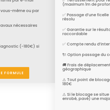
nsmis par e-mail
✅ Terrassement pour re
(maximum 1m de profo
aux vous-même ou par
✅ Passage d’une ficelle 
résolu
travaux nécessaires
✅ Garantie sur le résult
raccordable
✅ Compte rendu d’inter
agnostic (-180€) si
🔌 Option passage du câ
🚚 Frais de déplacement
géographique
TE FORMULE
⚠️ Tout point de blocag
180€
⚠️ Si le blocage se situ
enrobé, pavé) une majo