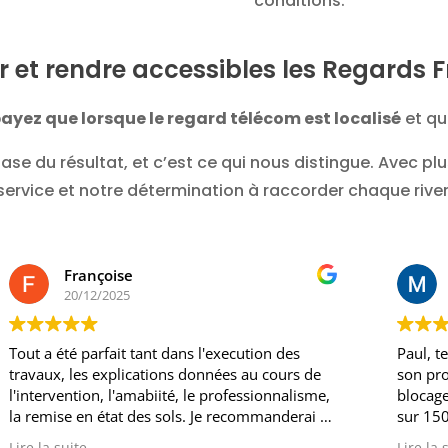
conditions.
er et rendre accessibles les Regards 
ayez que lorsque le regard télécom est localisé
et que
ase du résultat, et c’est ce qui nous distingue. Avec pl
 service et notre détermination à raccorder chaque rive
Françoise
20/12/2025
Tout a été parfait tant dans l'execution des
Paul, te
travaux, les explications données au cours de
son prof
l'intervention, l'amabiité, le professionnalisme,
blocage 
la remise en état des sols. Je recommanderai si
sur 150 
on me demande le nom d'une entreprise.
De ce fai