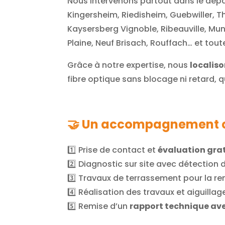
Nous intervenons partout dans le dépa
Kingersheim, Riedisheim, Guebwiller, Th
Kaysersberg Vignoble, Ribeauville, Mu
Plaine, Neuf Brisach, Rouffach… et tou
Grâce à notre expertise, nous
localis
fibre optique sans blocage ni retard, 
🤝
Un accompagnement 
1️⃣ Prise de contact et
évaluation gra
2️⃣ Diagnostic sur site avec détection
3️⃣ Travaux de terrassement pour la re
4️⃣ Réalisation des travaux et aiguilla
5️⃣ Remise d’un
rapport technique av