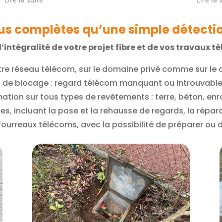
Lire la suite
Lire la s
Bravo
dans la 
Un grand
C. DAGN
lus complètes qu’une simple détectio
intégralité de votre projet fibre et de vos travaux 
tre réseau télécom, sur le domaine privé comme sur le
nts de blocage : regard télécom manquant ou introuvabl
ation sur tous types de revêtements : terre, béton, en
ures, incluant la pose et la rehausse de regards, la répar
fourreaux télécoms, avec la possibilité de préparer ou d