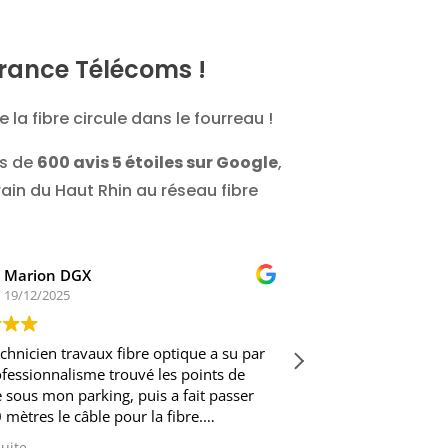
France Télécoms !
 la fibre circule dans le fourreau !
us de
600 avis 5 étoiles sur Google
,
rain du Haut Rhin au réseau fibre
Marion DGX
Guy RUS
19/12/2025
19/12/202
chnicien travaux fibre optique a su par
Intervention effic
essionnalisme trouvé les points de
courtoisie
sous mon parking, puis a fait passer
mètres le câble pour la fibre.
t Orange a pu installer la fibre optique