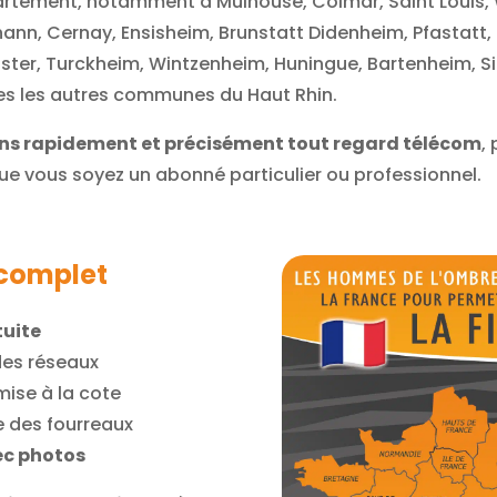
rtement, notamment à Mulhouse, Colmar, Saint Louis, Wi
ann, Cernay, Ensisheim, Brunstatt Didenheim, Pfastatt, Bol
nster, Turckheim, Wintzenheim, Huningue, Bartenheim, Si
tes les autres communes du Haut Rhin.
ons rapidement et précisément tout regard télécom
,
que vous soyez un abonné particulier ou professionnel.
complet
tuite
 des réseaux
mise à la cote
ge des fourreaux
ec photos