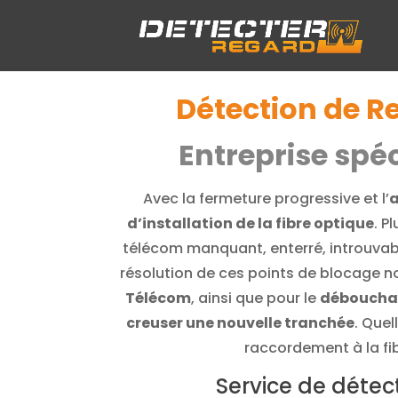
Détection de R
Entreprise spé
Avec la fermeture progressive et l’
a
d’installation de la fibre optique
. P
télécom manquant, enterré, introuvable
résolution de ces points de blocage no
Télécom
, ainsi que pour le
débouchag
creuser une nouvelle tranchée
. Quel
raccordement à la fib
Service de détec