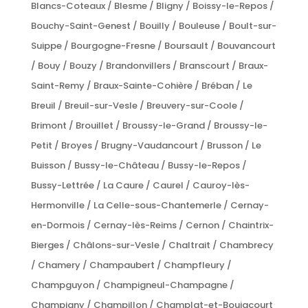
Blancs-Coteaux / Blesme / Bligny / Boissy-le-Repos /
Bouchy-Saint-Genest / Bouilly / Bouleuse / Boult-sur-
Suippe / Bourgogne-Fresne / Boursault / Bouvancourt
/ Bouy / Bouzy / Brandonvillers / Branscourt / Braux-
Saint-Remy / Braux-Sainte-Cohière / Bréban / Le
Breuil / Breuil-sur-Vesle / Breuvery-sur-Coole /
Brimont / Brouillet / Broussy-le-Grand / Broussy-le-
Petit / Broyes / Brugny-Vaudancourt / Brusson / Le
Buisson / Bussy-le-Château / Bussy-le-Repos /
Bussy-Lettrée / La Caure / Caurel / Cauroy-lès-
Hermonville / La Celle-sous-Chantemerle / Cernay-
en-Dormois / Cernay-lès-Reims / Cernon / Chaintrix-
Bierges / Châlons-sur-Vesle / Chaltrait / Chambrecy
/ Chamery / Champaubert / Champfleury /
Champguyon / Champigneul-Champagne /
Champigny / Champillon / Champlat-et-Boujacourt