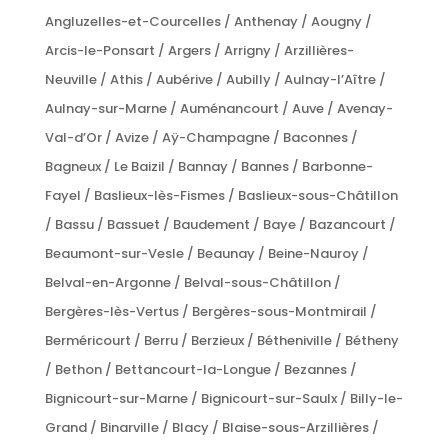
Angluzelles-et-Courcelles / Anthenay / Aougny /
Arcis-le-Ponsart / Argers / Arrigny / Arzillières-
Neuville / Athis / Aubérive / Aubilly / Aulnay-l’Aître /
Aulnay-sur-Marne / Auménancourt / Auve / Avenay-
Val-d’Or / Avize / Aÿ-Champagne / Baconnes /
Bagneux / Le Baizil / Bannay / Bannes / Barbonne-
Fayel / Baslieux-lès-Fismes / Baslieux-sous-Châtillon
/ Bassu / Bassuet / Baudement / Baye / Bazancourt /
Beaumont-sur-Vesle / Beaunay / Beine-Nauroy /
Belval-en-Argonne / Belval-sous-Châtillon /
Bergères-lès-Vertus / Bergères-sous-Montmirail /
Berméricourt / Berru / Berzieux / Bétheniville / Bétheny
/ Bethon / Bettancourt-la-Longue / Bezannes /
Bignicourt-sur-Marne / Bignicourt-sur-Saulx / Billy-le-
Grand / Binarville / Blacy / Blaise-sous-Arzillières /