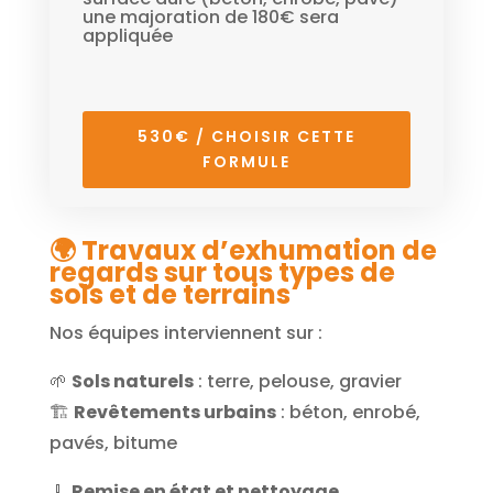
une majoration de 180€ sera
appliquée
530€ / CHOISIR CETTE
FORMULE
🌍
Travaux d’exhumation de
regards sur tous types de
sols et de terrains
Nos équipes interviennent sur :
🌱
Sols naturels
: terre, pelouse, gravier
🏗️
Revêtements urbains
: béton, enrobé,
pavés, bitume
🧹
Remise en état et nettoyage