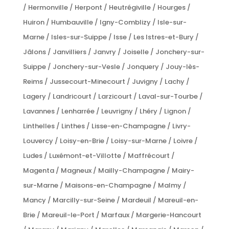
/ Hermonville / Herpont / Heutrégiville / Hourges /
Huiron / Humbauville / Igny-Comblizy / Isle-sur-
Marne / Isles-sur-Suippe / Isse / Les Istres-et-Bury /
Jâlons / Janvilliers / Janvry / Joiselle / Jonchery-sur-
Suippe / Jonchery-sur-Vesle / Jonquery / Jouy-lès-
Reims / Jussecourt-Minecourt / Juvigny / Lachy /
Lagery / Landricourt / Larzicourt / Laval-sur-Tourbe /
Lavannes / Lenharrée / Leuvrigny / Lhéry / Lignon /
Linthelles / Linthes / Lisse-en-Champagne / Livry-
Louvercy / Loisy-en-Brie / Loisy-sur-Marne / Loivre /
Ludes / Luxémont-et-Villotte / Maffrécourt /
Magenta / Magneux / Mailly-Champagne / Mairy-
sur-Marne / Maisons-en-Champagne / Malmy /
Mancy / Marcilly-sur-Seine / Mardeuil / Mareuil-en-
Brie / Mareuil-le-Port / Marfaux / Margerie-Hancourt