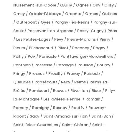
Nuisement-sur-Coole / Œuilly / Ognes / Oiry / Olizy /
Omey / Orbais-l’Abbaye / Orconte / Ormes / Outines
/ Outrepont / Oyes / Pargny-lès-Reims / Pargny-sur-
Saulx / Passavant-en-Argonne / Passy-Grigny / Péas
/ Les Petites-Loges / Pévy / Pierre-Morains / Pierry /
Pleurs / Plichancourt / Plivot / Pocancy / Pogny /
Poilly / Poix / Pomacle / Pontfaverger-Moronvilliers /
Ponthion / Possesse / Potangis / Pouillon / Pourcy /
Pringy / Prosnes / Prouilly / Prunay / Puisieulx /
Queudes / Rapsécourt / Recy / Reims / Reims-la-
Brûlée / Remicourt / Reuves / Réveillon / Rieux / Rilly-
la-Montagne / Les Rivières-Henruel / Romain /
Romery / Romigny / Rosnay / Rouffy / Rouvroy-
Ripont / Sacy / Saint-Amand-sur-Fion / Saint-Bon /
Saint-Brice-Courcelles / Saint-Chéron / Saint-