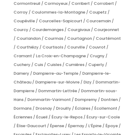
Cormontreuil / Cormoyeux / Corribert / Corrobert /
Corroy / Coulommes-la-Montagne / Coupetz /
Coupéville / Courcelles-Sapicourt / Courcemain /
Courcy / Courdemanges / Courgivaux / Courjeonnet
/ Courlandon / Courmas / Courtagnon / Courtémont
/ Courthiézy / Courtisols / Courville / Couvrot /
Cramant / La Croix-en-Champagne / Crugny /
Cuchery / Cuis / Cuisles / Cumières / Cuperly /
Damery / Dampierre-au-Temple / Dampierre-le-
Château / Dampierre-sur-Moivre / Dizy / Dommartin-
Dampierre / Dommartin-Lettrée / Dommartin-sous-
Hans / Dommartin-Varimont / Dompremy / Dontrien /
Dormans / Drosnay / Drouilly / Éclaires / Écollemont /
Écriennes / Écueil / Écury-le-Repos / Écury-sur-Coole
/ Élise-Daucourt / Épense / Épernay / L’Épine / Époye /
Escardes / Esclavolles-Lurey / Les Essarts-le-Vicomte