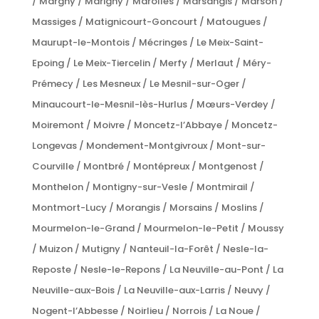
/ Margny / Marigny / Marolles / Marsangis / Marson /
Massiges / Matignicourt-Goncourt / Matougues /
Maurupt-le-Montois / Mécringes / Le Meix-Saint-
Epoing / Le Meix-Tiercelin / Merfy / Merlaut / Méry-
Prémecy / Les Mesneux / Le Mesnil-sur-Oger /
Minaucourt-le-Mesnil-lès-Hurlus / Mœurs-Verdey /
Moiremont / Moivre / Moncetz-l’Abbaye / Moncetz-
Longevas / Mondement-Montgivroux / Mont-sur-
Courville / Montbré / Montépreux / Montgenost /
Monthelon / Montigny-sur-Vesle / Montmirail /
Montmort-Lucy / Morangis / Morsains / Moslins /
Mourmelon-le-Grand / Mourmelon-le-Petit / Moussy
/ Muizon / Mutigny / Nanteuil-la-Forêt / Nesle-la-
Reposte / Nesle-le-Repons / La Neuville-au-Pont / La
Neuville-aux-Bois / La Neuville-aux-Larris / Neuvy /
Nogent-l’Abbesse / Noirlieu / Norrois / La Noue /