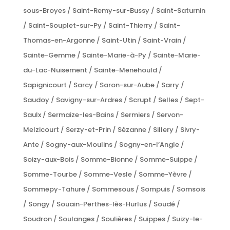
sous-Broyes / Saint-Remy-sur-Bussy / Saint-Saturnin
/ Saint-Souplet-sur-Py / Saint-Thierry / Saint-
Thomas-en-Argonne / Saint-Utin / Saint-Vrain /
Sainte-Gemme / Sainte-Marie-à-Py / Sainte-Marie-
du-Lac-Nuisement / Sainte-Menehould /
Sapignicourt / Sarcy / Saron-sur-Aube / Sarry /
Saudoy / Savigny-sur-Ardres / Scrupt / Selles / Sept-
Saulx / Sermaize-les-Bains / Sermiers / Servon-
Melzicourt / Serzy-et-Prin / Sézanne / Sillery / Sivry-
Ante / Sogny-aux-Moulins / Sogny-en-l’Angle /
Soizy-aux-Bois / Somme-Bionne / Somme-Suippe /
Somme-Tourbe / Somme-Vesle / Somme-Yèvre /
Sommepy-Tahure / Sommesous / Sompuis / Somsois
/ Songy / Souain-Perthes-lès-Hurlus / Soudé /
Soudron / Soulanges / Soulières / Suippes / Suizy-le-