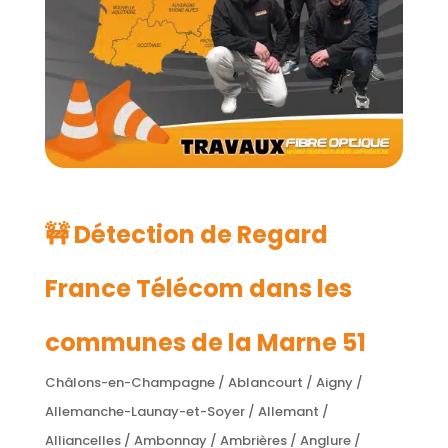
🚧 Détection de Regard
France Télécom dans les
communes de la Marne 51
Châlons-en-Champagne / Ablancourt / Aigny /
Allemanche-Launay-et-Soyer / Allemant /
Alliancelles / Ambonnay / Ambrières / Anglure /