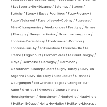
/ Les Essarts-lès-Sézanne / Esternay / Étoges /
Étréchy / Étrepy / Euvy / Fagnières / Faux-Fresnay /
Faux-Vésigneul / Faverolles-et-Coëmy / Favresse /
Fère-Champenoise / Fèrebrianges / Festigny / Fismes
/ Flavigny / Fleury-la-Rivière / Florent-en-Argonne /
Fontaine-Denis-Nuisy / Fontaine-en-Dormois /
Fontaine-sur-Ay / La Forestière / Francheville / Le
Fresne / Frignicourt / Fromentières / Le Gault-Soigny /
Gaye / Germaine / Germigny / Germinon /
Giffaumont-Champaubert / Gigny-Bussy / Givry-en-
Argonne / Givry-lès-Loisy / Gizaucourt / Glannes /
Gourgançon / Les Grandes-Loges / Granges-sur-
Aube / Gratreuil / Grauves / Gueux / Hans /
Haussignémont / Haussimont / Hauteville / Hautvillers
/ Heiltz-l’Évêque / Heiltz-le-Hutier / Heiltz-le-Maurupt