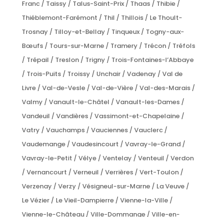
Franc / Taissy / Talus-Saint-Prix / Thaas / Thibie /
Thiéblemont-Farémont / Thil / Thillois / Le Thoult-
Trosnay / Tilloy-et-Bellay / Tinqueux / Togny-aux-
Bœufs / Tours-sur-Marne / Tramery / Trécon / Tréfols
/ Trépail / Treslon / Trigny / Trois-Fontaines-l’Abbaye
/ Trois-Puits / Troissy / Unchair / Vadenay / Val de
Livre / Val-de-Vesle / Val-de-Vière / Val-des-Marais /
Valmy / Vanault-le-Châtel / Vanault-les-Dames /
Vandeuil / Vandières / Vassimont-et-Chapelaine /
Vatry / Vauchamps / Vauciennes / Vauclerc /
Vaudemange / Vaudesincourt / Vavray-le-Grand /
Vavray-le-Petit / Vélye / Ventelay / Venteuil / Verdon
/ Vernancourt / Verneuil / Verrières / Vert-Toulon /
Verzenay / Verzy / Vésigneul-sur-Marne / La Veuve /
Le Vézier / Le Vieil-Dampierre / Vienne-la-Ville /
Vienne-le-Château / Ville-Dommange / Ville-en-