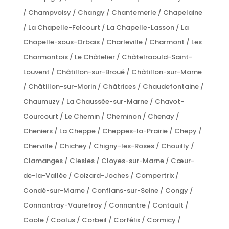
/ Champvoisy / Changy / Chantemerle / Chapelaine
/ La Chapelle-Felcourt / La Chapelle-Lasson / La
Chapelle-sous-Orbais / Charleville / Charmont / Les
Charmontois / Le Châtelier / Châtelraould-Saint-
Louvent / Châtillon-sur-Broué / Châtillon-sur-Marne
/ Châtillon-sur-Morin / Châtrices / Chaudefontaine /
Chaumuzy / La Chaussée-sur-Marne / Chavot-
Courcourt / Le Chemin / Cheminon / Chenay /
Cheniers / La Cheppe / Cheppes-la-Prairie / Chepy /
Cherville / Chichey / Chigny-les-Roses / Chouilly /
Clamanges / Clesles / Cloyes-sur-Marne / Cœur-
de-la-Vallée / Coizard-Joches / Compertrix /
Condé-sur-Marne / Conflans-sur-Seine / Congy /
Connantray-Vaurefroy / Connantre / Contault /
Coole / Coolus / Corbeil / Corfélix / Cormicy /