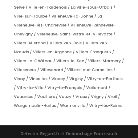
Selve / Ville-en-Tardenois / La Ville-sous-Orbais /
Ville-sur-Tourbe / Villeneuve-la-Lionne / La
Villeneuve-lès-Charleville / Villeneuve-Renneville-
Chevigny / Villeneuve-Saint-Vistre-et-Villevotte /
Villers-Allerand / Villers-aux-Bois / Villers-aux-
Nœuds / Villers-en-Argonne / Villers-Franqueux /
Villers-le-Château / Villers-le-Sec / Villers-Marmery /
Villeseneux / Villevenard / Villiers-aux-Corneilles /
Vinay / Vincelles / Vindey / Virginy / Vitry-en-Perthois
/ Vitry-la-Ville / Vitry-le-François / Voilemont /
Vouarces / Vouillers / Vouzy / Vraux / Vrigny / Vroil /
Wargemoulin-Hurlus / Warmeriville / Witry-lès-Reims
Detecter-Regard.fr
et
Debouchage-Fourreau.fr