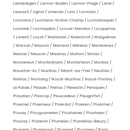
Lanvénégen / Larmor-Baden / Larmor-Plage / Larré /
Lauzach / Lignol / Limerzel / Lizio / Locmalo /
Locmaria / Locmaria-Grand-Champ / Locmariaquer /
Locminé / Locmiquélic / Locoal-Mendon / Locqueltas
/ Lorient / Loyat / Malansac / Malestroit / Malguénac
/ Marzan / Mauron / Melrand / Ménéac / Merlevenez /
Meslan / Meucon / Missiriac / Mohon / Molac /
Monteneuf / Monterblanc / Montertelot / Moréac /
Moustoir-Ac / Muzillac / Néant-sur-Yvel / Neulliac /
Nivillac / Nostang / Noyal-Muzillac / Noyal-Pontivy /
Le Palais / Péaule / Peillac / Pénestin / Persquen /
Plaudren / Plescop / Pleucadeuc / Pleugriffet /
Ploemel / Ploemeur / Ploërdut / Ploeren / Ploërmel /
Plouay / Plougoumelen / Plouharnel / Plouhinec /
Plouray / Pluherlin / Plumelec / Pluméliau-Bieuzy /
Plumelin / Plumergat / Pluneret / Pluvigner / Pont-