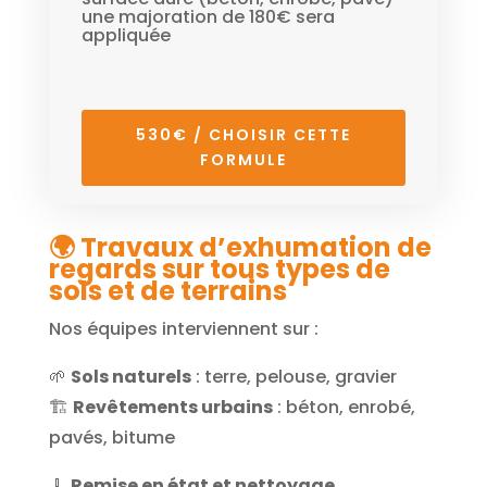
une majoration de 180€ sera
appliquée
530€ / CHOISIR CETTE
FORMULE
🌍
Travaux d’exhumation de
regards sur tous types de
sols et de terrains
Nos équipes interviennent sur :
🌱
Sols naturels
: terre, pelouse, gravier
🏗️
Revêtements urbains
: béton, enrobé,
pavés, bitume
🧹
Remise en état et nettoyage