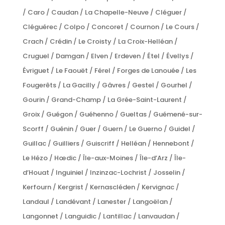
/ Caro / Caudan / La Chapelle-Neuve / Cléguer /
Cléguérec / Colpo / Concoret / Cournon / Le Cours /
Crach / Crédin / Le Croisty / La Croix-Helléan /
Cruguel / Damgan / Elven / Erdeven / Étel / Évellys /
Évriguet / Le Faouët / Férel / Forges de Lanouée / Les
Fougerêts / La Gacilly / Gâvres / Gestel / Gourhel /
Gourin / Grand-Champ / La Grée-Saint-Laurent /
Groix / Guégon / Guéhenno / Gueltas / Guémené-sur-
Scorff / Guénin / Guer / Guern / Le Guerno / Guidel /
Guillac / Guilliers / Guiscriff / Helléan / Hennebont /
Le Hézo / Hœdic / Île-aux-Moines / Île-d’Arz / Île-
d’Houat / Inguiniel / Inzinzac-Lochrist / Josselin /
Kerfourn / Kergrist / Kernascléden / Kervignac /
Landaul / Landévant / Lanester / Langoëlan /
Langonnet / Languidic / Lantillac / Lanvaudan /