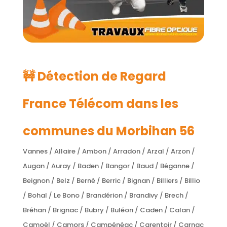
🚧 Détection de Regard
France Télécom dans les
communes du Morbihan 56
Vannes / Allaire / Ambon / Arradon / Arzal / Arzon /
Augan / Auray / Baden / Bangor / Baud / Béganne /
Beignon / Belz / Berné / Berric / Bignan / Billiers / Billio
/ Bohal / Le Bono / Brandérion / Brandivy / Brech /
Bréhan / Brignac / Bubry / Buléon / Caden / Calan /
Camoël / Camors / Campénéac / Carentoir / Carnac