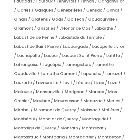
Faudoas / Fauroux / Féneyrols / Finhan / Garganvillar
/ Gariès / Gasques / Génébrières / Gensac / Gimat /
Ginals / Glatens / Goas / Golfech / Goudourville /
Gramont / Grisolles / L’Honor de Cos / Labarthe /
Labastide de Penne / Labastide du Temple /
Labastide Saint Pierre / Labourgade / Lacapelle Livron
/ Lachapelle / Lacour / Lacourt Saint Pierre / Lafitte /
Lafrançaise / Laguépie / Lamagistère / Lamothe
Capdeville / Lamothe Cumont / Lapenche / Larrazet /
Lauzerte / Lavaurette / Lavit / Léojac / Lizac / Loze /
Malause / Mansonville / Marignac / Marsac / Mas
Grenier / Maubec / Maumusson / Meauzac / Merles /
Mirabel / Miramont de Quercy / Moissac / Molières /
Monbéqui / Monclar de Quercy / Montagudet /
Montaigu de Quercy / Montaïn / Montalzat /
Montastruc / Montbarla / Montbartier / Montbeton /