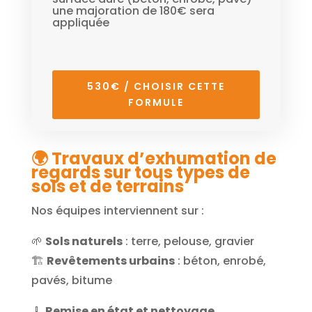
une majoration de 180€ sera
appliquée
530€ / CHOISIR CETTE
FORMULE
🌍
Travaux d’exhumation de
regards sur tous types de
sols et de terrains
Nos équipes interviennent sur :
🌱
Sols naturels
: terre, pelouse, gravier
🏗️
Revêtements urbains
: béton, enrobé,
pavés, bitume
🧹
Remise en état et nettoyage