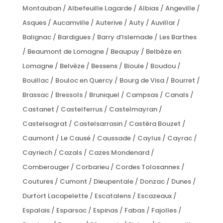
Montauban / Albefeuille Lagarde / Albias / Angeville /
Asques / Aucamville / Auterive / Auty / Auvillar /
Balignac / Bardigues / Barry d’Islemade / Les Barthes
/ Beaumont de Lomagne / Beaupuy / Belbèze en
Lomagne / Belvèze / Bessens / Bioule / Boudou /
Bouillac / Bouloc en Quercy / Bourg de Visa / Bourret /
Brassac / Bressols / Bruniquel / Campsas / Canals /
Castanet / Castelferrus / Castelmayran /
Castelsagrat / Castelsarrasin / Castéra Bouzet /
Caumont / Le Causé / Caussade / Caylus / Cayrac /
Cayriech / Cazals / Cazes Mondenard /
Comberouger / Corbarieu / Cordes Tolosannes /
Coutures / Cumont / Dieupentale / Donzac / Dunes /
Durfort Lacapelette / Escatalens / Escazeaux /
Espalais / Esparsac / Espinas / Fabas / Fajolles /