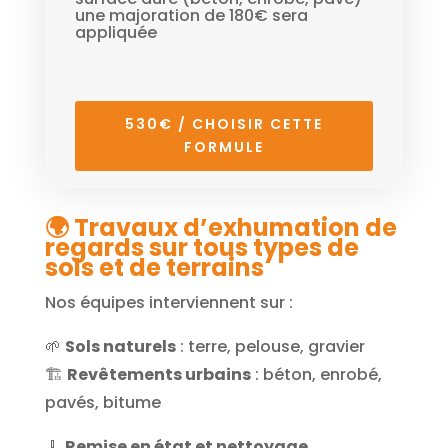
une majoration de 180€ sera
appliquée
530€ / CHOISIR CETTE
FORMULE
🌍
Travaux d’exhumation de
regards sur tous types de
sols et de terrains
Nos équipes interviennent sur :
🌱
Sols naturels
: terre, pelouse, gravier
🏗️
Revêtements urbains
: béton, enrobé,
pavés, bitume
🧹
Remise en état et nettoyage