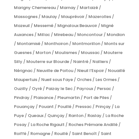
Marigny Chemereau / Marnay / Martaizé /
Massognes / Maulay / Mauprévoir / Mazerolles /
Mazeuil / Messemé / Mignaloux Beauvoir / Migné
Auxances / Millac / Mirebeau / Moncontour / Mondion
/ Montamisé / Monthoiron / Montmorillon / Monts sur
Guesnes / Morton / Moulismes / Moussac / Mouterre
Silly / Mouterre sur Blourde / Naintré / Nalliers /
Nérignac / Neuville de Poitou / Nieuil l’Espoir / Nouaillé
Maupertuis / Nueil sous Faye / Orches / Les Ormes /
Ouzilly / Oyré / Paizay le Sec / Payroux / Persac /
Pindray / Plaisance / Pleumartin / Port de Piles /
Pouançay / Pouant / Pouillé / Pressac / Prinçay / La
Puye / Queaux / Quinçay / Ranton / Raslay / La Roche
Posay / La Roche Rigault / Roches Prémarie Andillé /
Roiffé / Romagne / Rouillé / Saint Benoît / Saint