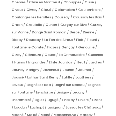
Cherves / Chiré en Montreuil / Chouppes / Cissé /
Civaux / Civray / Cloué / Colombiers / Coulombiers /
Coulonges les Hérolles / Coussay / Coussay les Bois /
Craon / Croutelle / Cuhon / Curçay sur Dive / Curzay
sur Vonne / Dangé Saint Romain / Dercé / Dienné /
Dissay / Doussay / La Ferrière Airoux / Fleix / Fleuré /
Fontaine le Comte / Frozes / Gençay / Genouillé /
Gizay / Glénouze / Gouex / La Grimaudière / Guesnes
/ Haims / Ingrandes / L’Isle Jourdain / Iteuil / Jardres /
Jaunay Marigny / Jazeneuil / Jouhet / Journet /
Joussé / Lathus Saint Rémy / Latillé / Lauthiers /
Lavoux / Leigné les Bois / Leigné sur Usseau / Leignes
sur Fontaine / Lencloître / Lésigny / Leugny /
Lhommaizé / Liglet / Ligugé / Linazay / Liniers / Lizant
/ Loudun / Luchapt / Lusignan / Lussac les Châteaux /
Magné / Maillé / Mairé / Maisonneuve / Marçay /