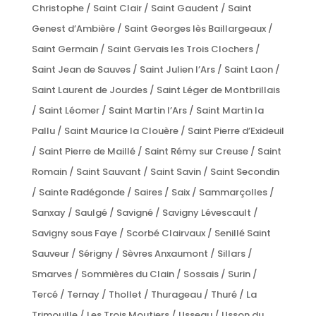
Christophe / Saint Clair / Saint Gaudent / Saint
Genest d’Ambière / Saint Georges lès Baillargeaux /
Saint Germain / Saint Gervais les Trois Clochers /
Saint Jean de Sauves / Saint Julien l’Ars / Saint Laon /
Saint Laurent de Jourdes / Saint Léger de Montbrillais
/ Saint Léomer / Saint Martin l’Ars / Saint Martin la
Pallu / Saint Maurice la Clouère / Saint Pierre d’Exideuil
/ Saint Pierre de Maillé / Saint Rémy sur Creuse / Saint
Romain / Saint Sauvant / Saint Savin / Saint Secondin
/ Sainte Radégonde / Saires / Saix / Sammarçolles /
Sanxay / Saulgé / Savigné / Savigny Lévescault /
Savigny sous Faye / Scorbé Clairvaux / Senillé Saint
Sauveur / Sérigny / Sèvres Anxaumont / Sillars /
Smarves / Sommières du Clain / Sossais / Surin /
Tercé / Ternay / Thollet / Thurageau / Thuré / La
Trimouille / Les Trois Moutiers / Usseau / Usson du