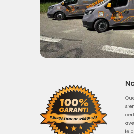
No
Que
s’e
cer
ave
le 