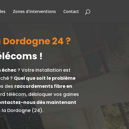
les
Zones d’interventions
Contact
a Dordogne 24 ?
élécoms !
n échec
? Votre installation est
uché ?
Quel que soit le problème
es des
raccordements fibre en
gard télécom, débloquer vos gaines
ntactez-nous dès maintenant
s la Dordogne (24).