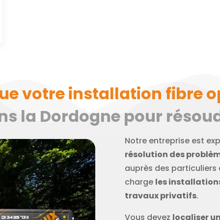
 votre installation fibre o
ns la Dordogne pour résoud
Notre entreprise est ex
résolution des problèm
auprès des particuliers
charge
les installatio
travaux privatifs
.
Vous devez
localiser u