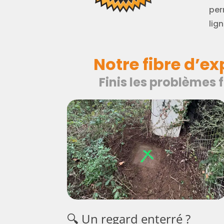
per
lign
Notre fibre d’e
Finis les problèmes 
🔍 Un regard enterré ?