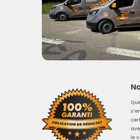
No
Que
s’e
cer
ave
le 