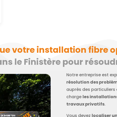
 votre installation fibre o
ans le Finistère pour résoudr
Notre entreprise est ex
résolution des problèm
auprès des particuliers
charge
les installatio
travaux privatifs
.
Vous devez
localiser u