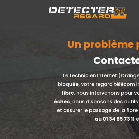
Un problème po
Contacte
Le technicien Internet (Orang
bloquée, votre regard télécom i
fibre
, nous intervenons pour v
échec
, nous disposons des outils
et assurer le passage de la fibr
au
01 34 85 73 11
e