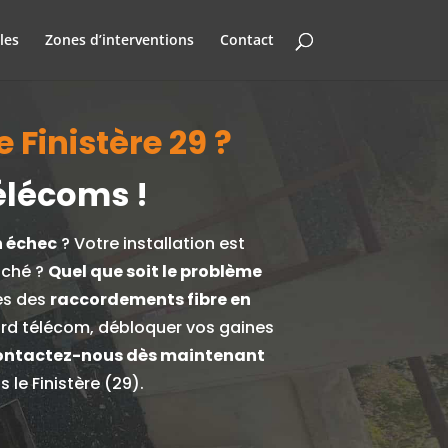
les
Zones d’interventions
Contact
 Finistère 29 ?
élécoms !
n échec
? Votre installation est
uché ?
Quel que soit le problème
es des
raccordements fibre en
gard télécom, débloquer vos gaines
ntactez-nous dès maintenant
le Finistère (29).