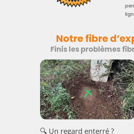
per
lign
Notre fibre d’e
Finis les problèmes fi
🔍 Un regard enterré ?