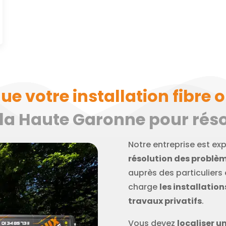
 votre installation fibre o
 la Haute Garonne pour réso
Notre entreprise est ex
résolution des problèm
auprès des particuliers
charge
les installatio
travaux privatifs
.
Vous devez
localiser u