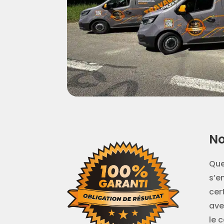
No
Que
s’e
cer
ave
le 