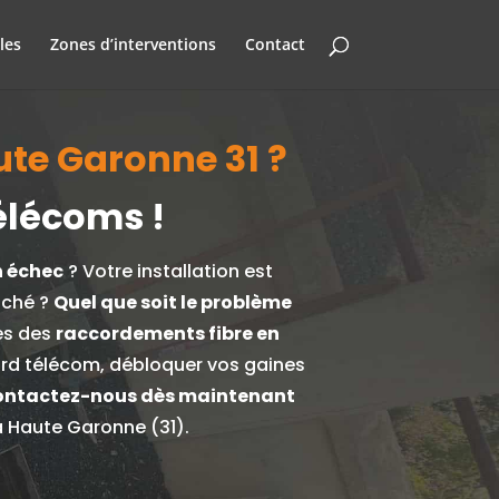
les
Zones d’interventions
Contact
ute Garonne 31 ?
élécoms !
n échec
? Votre installation est
uché ?
Quel que soit le problème
es des
raccordements fibre en
gard télécom, débloquer vos gaines
ntactez-nous dès maintenant
a Haute Garonne (31).