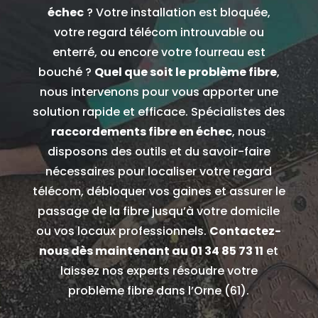
échec
? Votre installation est bloquée,
votre regard télécom introuvable ou
enterré, ou encore votre fourreau est
bouché ?
Quel que soit le problème fibre
,
nous intervenons pour vous apporter une
solution rapide et efficace.
Spécialistes des
raccordements fibre en échec
, nous
disposons des outils et du savoir-faire
nécessaires pour localiser votre regard
télécom, débloquer vos gaines et assurer le
passage de la fibre jusqu’à votre domicile
ou vos locaux professionnels.
Contactez-
nous dès maintenant au
01 34 85 73 11
et
laissez nos experts résoudre votre
problème fibre dans l’Orne (61).