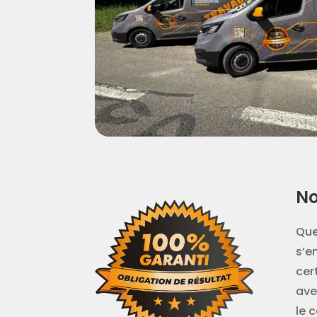
No
Que
s’e
cer
ave
le 