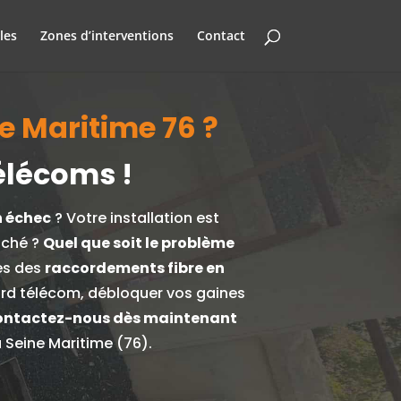
les
Zones d’interventions
Contact
ne Maritime 76 ?
élécoms !
n échec
? Votre installation est
uché ?
Quel que soit le problème
es des
raccordements fibre en
gard télécom, débloquer vos gaines
ntactez-nous dès maintenant
 Seine Maritime (76).