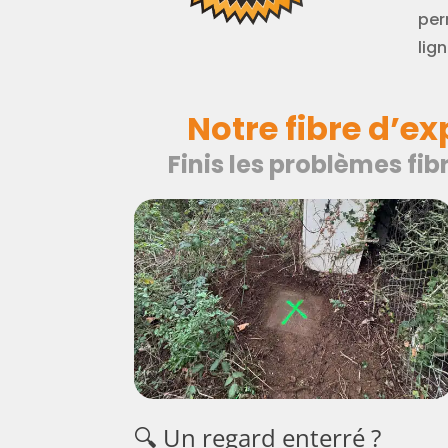
per
lign
Notre fibre d’e
Finis les problèmes fi
🔍 Un regard enterré ?