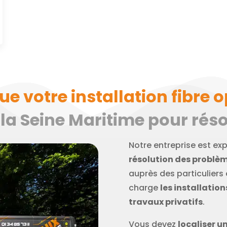
 votre installation fibre o
 la Seine Maritime pour réso
Notre entreprise est ex
résolution des problèm
auprès des particuliers
charge
les installatio
travaux privatifs
.
Vous devez
localiser u