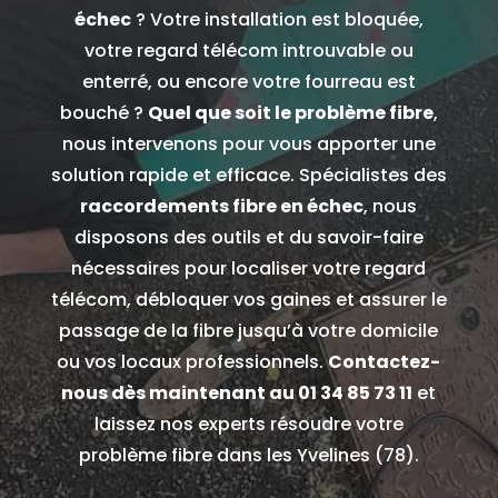
échec
? Votre installation est bloquée,
votre regard télécom introuvable ou
enterré, ou encore votre fourreau est
bouché ?
Quel que soit le problème fibre
,
nous intervenons pour vous apporter une
solution rapide et efficace.
Spécialistes des
raccordements fibre en échec
, nous
disposons des outils et du savoir-faire
nécessaires pour localiser votre regard
télécom, débloquer vos gaines et assurer le
passage de la fibre jusqu’à votre domicile
ou vos locaux professionnels.
Contactez-
nous dès maintenant au
01 34 85 73 11
et
laissez nos experts résoudre votre
problème fibre dans les Yvelines (78).