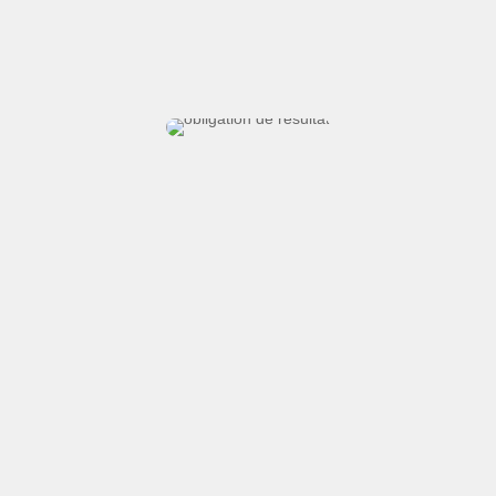
raccordement à la fibre optique
Notre engagement 100%
GARANTI sur le résultat des
travaux !