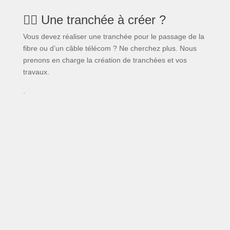
👷‍♂️ Une tranchée à créer ?
Vous devez réaliser une tranchée pour le passage de la
fibre ou d’un câble télécom ? Ne cherchez plus. Nous
prenons en charge la création de tranchées et vos
travaux.
.
Notés 5 étoiles sur
Google avec plus de
600 avis clients
nous avons la solution pour
résoudre votre problème fibre,
croyez-le ou non !