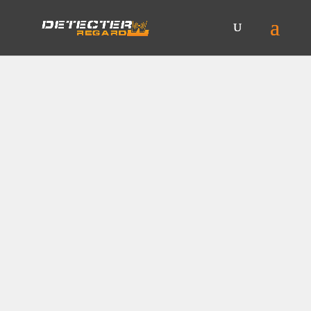
Un problème pour
installer la fibre dans
la Vienne 86 ?
Contactez-nous pour
vos travaux télécoms !
Le technicien Internet (Orange, Bouygues, Free,
SFR) a déclaré votre raccordement
en échec
?
Votre installation est bloquée, votre regard télécom
introuvable ou enterré, ou encore votre fourreau